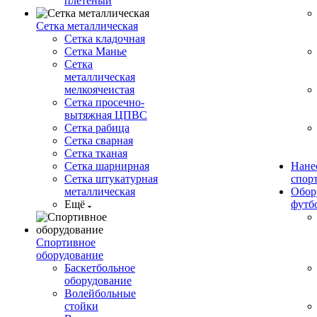
плетеный
Сетка металлическая
Сетка кладочная
Сетка Манье
Сетка
металлическая
мелкоячеистая
Сетка просечно-
вытяжная ЦПВС
Сетка рабица
Сетка сварная
Сетка тканая
Сетка шарнирная
Нане
Сетка штукатурная
спор
металлическая
Обор
Ещё
футб
Спортивное
оборудование
Баскетбольное
оборудование
Волейбольные
стойки