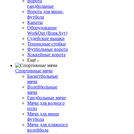
Ворота
гандбольные
Ворота для мини-
футбола
Канаты
Оборудование
WorkOut (ВоркАут)
Судейские вышки
Теннисные стойки
Футбольные ворота
Хоккейные ворота
Ещё
Спортивные мячи
Баскетбольные
мячи
Волейбольные
мячи
Гандбольные мячи
Мячи для водного
поло
Мячи для мини
футбола
Мячи для пляжного
волейбола