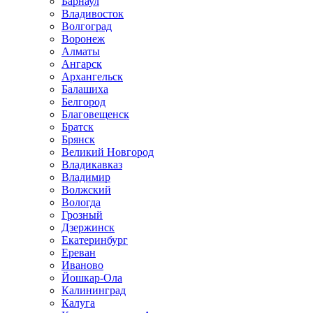
Барнаул
Владивосток
Волгоград
Воронеж
Алматы
Ангарск
Архангельск
Балашиха
Белгород
Благовещенск
Братск
Брянск
Великий Новгород
Владикавказ
Владимир
Волжский
Вологда
Грозный
Дзержинск
Екатеринбург
Ереван
Иваново
Йошкар-Ола
Калининград
Калуга