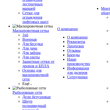
лестничных
маршей
Монт
Сетки для
обор
ограждения
лифтовых шахт
О компании
Маскировочная сетка
3х6
О компании
Военная
Реквизиты
Для беседки
Лицензии
Для дачи
Отзывы
Для забора
Бренды
Для охоты
Наше
Защитные сетки от
производство
дронов и БПЛА
Информация
Основа для
для дилеров
маскировочной
Сотрудники
сети
Ещё
Рыболовные сети
Дели безузловые
Шнур
полиамидный