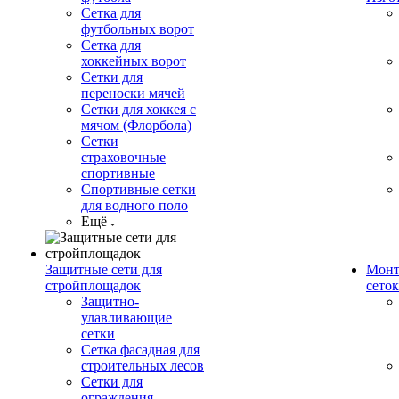
Сетка для
футбольных ворот
Сетка для
хоккейных ворот
Сетки для
переноски мячей
Сетки для хоккея с
мячом (Флорбола)
Сетки
страховочные
спортивные
Спортивные сетки
для водного поло
Ещё
Защитные сети для
Монт
стройплощадок
сеток
Защитно-
улавливающие
сетки
Сетка фасадная для
строительных лесов
Сетки для
ограждения