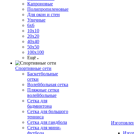
Капроновые
Полипропиленовые
Для окон и стен
Уличные
6х6
10х10
20х20
40х40
50х50
100х100
Ещё
Спортивные сети
Баскетбольные
сетки
Волейбольная сетка
Пляжные сетки
волейбольные
Сетка для
бадминтона
Сетка для большого
тенниса
Сетка для гандбола
Изготовле
Сетка для мини-
футбола
Изго