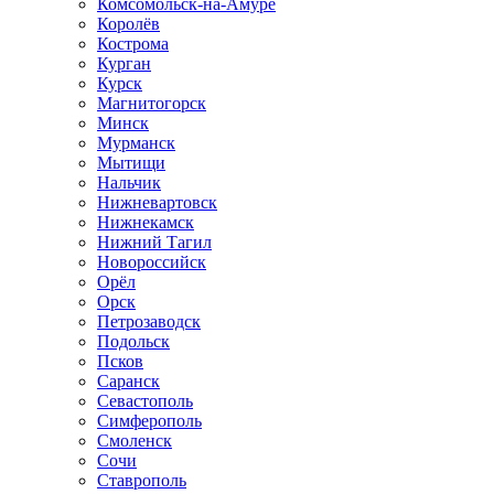
Комсомольск-на-Амуре
Королёв
Кострома
Курган
Курск
Магнитогорск
Минск
Мурманск
Мытищи
Нальчик
Нижневартовск
Нижнекамск
Нижний Тагил
Новороссийск
Орёл
Орск
Петрозаводск
Подольск
Псков
Саранск
Севастополь
Симферополь
Смоленск
Сочи
Ставрополь