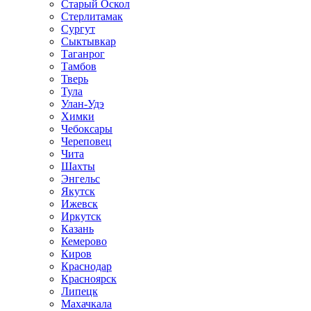
Старый Оскол
Стерлитамак
Сургут
Сыктывкар
Таганрог
Тамбов
Тверь
Тула
Улан-Удэ
Химки
Чебоксары
Череповец
Чита
Шахты
Энгельс
Якутск
Ижевск
Иркутск
Казань
Кемерово
Киров
Краснодар
Красноярск
Липецк
Махачкала