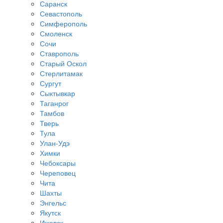
Саранск
Севастополь
Симферополь
Смоленск
Сочи
Ставрополь
Старый Оскол
Стерлитамак
Сургут
Сыктывкар
Таганрог
Тамбов
Тверь
Тула
Улан-Удэ
Химки
Чебоксары
Череповец
Чита
Шахты
Энгельс
Якутск
Ижевск