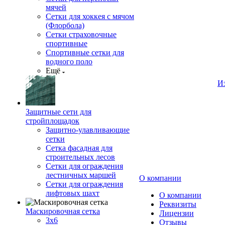
мячей
Сетки для хоккея с мячом
(Флорбола)
Сетки страховочные
спортивные
Спортивные сетки для
водного поло
Ещё
И
Защитные сети для
стройплощадок
Защитно-улавливающие
сетки
Сетка фасадная для
строительных лесов
Сетки для ограждения
лестничных маршей
О компании
Сетки для ограждения
лифтовых шахт
О компании
Реквизиты
Маскировочная сетка
Лицензии
3х6
Отзывы