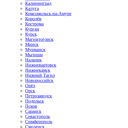
Калининград
Калуга
Комсомольск-на-Амуре
Королёв
Кострома
Курган
Курск
Магнитогорск
Минск
Мурманск
Мытищи
Нальчик
Нижневартовск
Нижнекамск
Нижний Тагил
Новороссийск
Орёл
Орск
Петрозаводск
Подольск
Псков
Саранск
Севастополь
Симферополь
Смоленск