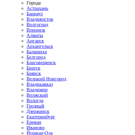
Города
Астрахань
Барнаул
Владивосток
Волгоград
Воронеж
Алматы
Ангарск
Архангельск
Балашиха
Белгород
Благовещенск
Братск
Брянск
Великий Новгород
Владикавказ
Владимир
Волжский
Вологда
Грозный
Дзержинск
Екатеринбург
Ереван
Иваново
Йошкар-Ола