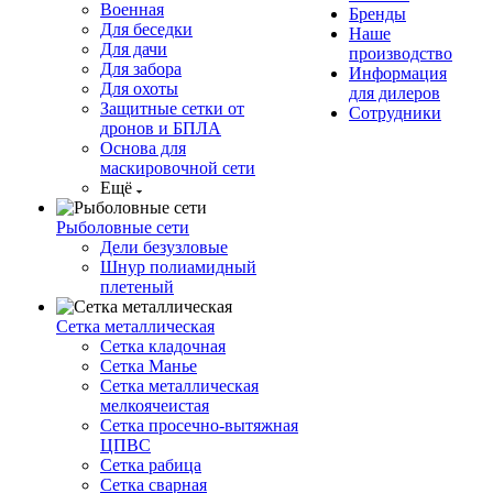
Военная
Бренды
Для беседки
Наше
Для дачи
производство
Для забора
Информация
Для охоты
для дилеров
Защитные сетки от
Сотрудники
дронов и БПЛА
Основа для
маскировочной сети
Ещё
Рыболовные сети
Дели безузловые
Шнур полиамидный
плетеный
Сетка металлическая
Сетка кладочная
Сетка Манье
Сетка металлическая
мелкоячеистая
Сетка просечно-вытяжная
ЦПВС
Сетка рабица
Сетка сварная