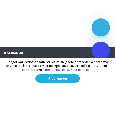
Компания
Продолжая использовать наш сайт, вы даёте согласие на обработку
Каталог
файлов cookie в целях функционирования сайта и сбора статистики в
соответствии с
политикой конфиденциальности
Полезная информация
Я согласен
Наши контакты
+7 (903) 081-63-35
пн – пт: с 9:00 до 18:00