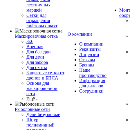
лестничных
маршей
Монт
Сетки для
обор
ограждения
лифтовых шахт
О компании
Маскировочная сетка
3х6
О компании
Военная
Реквизиты
Для беседки
Лицензии
Для дачи
Отзывы
Для забора
Бренды
Для охоты
Наше
Защитные сетки от
производство
дронов и БПЛА
Информация
Основа для
для дилеров
маскировочной
Сотрудники
сети
Ещё
Рыболовные сети
Дели безузловые
Шнур
полиамидный