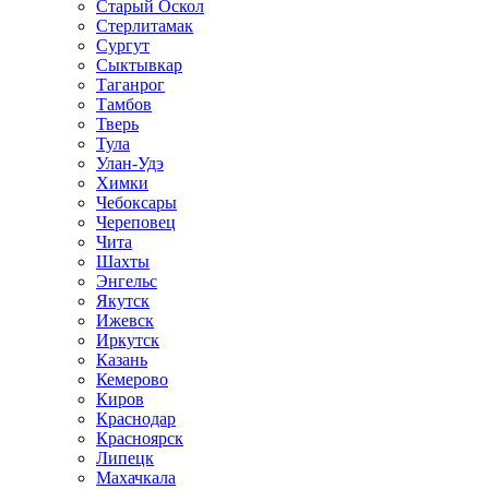
Старый Оскол
Стерлитамак
Сургут
Сыктывкар
Таганрог
Тамбов
Тверь
Тула
Улан-Удэ
Химки
Чебоксары
Череповец
Чита
Шахты
Энгельс
Якутск
Ижевск
Иркутск
Казань
Кемерово
Киров
Краснодар
Красноярск
Липецк
Махачкала