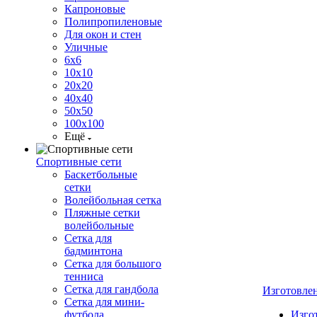
Капроновые
Полипропиленовые
Для окон и стен
Уличные
6х6
10х10
20х20
40х40
50х50
100х100
Ещё
Спортивные сети
Баскетбольные
сетки
Волейбольная сетка
Пляжные сетки
волейбольные
Сетка для
бадминтона
Сетка для большого
тенниса
Сетка для гандбола
Изготовле
Сетка для мини-
футбола
Изго