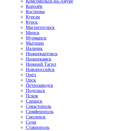
Комсомольск-на-Амуре
Королёв
Кострома
Курган
Курск
Магнитогорск
Минск
Мурманск
Мытищи
Нальчик
Нижневартовск
Нижнекамск
Нижний Тагил
Новороссийск
Орёл
Орск
Петрозаводск
Подольск
Псков
Саранск
Севастополь
Симферополь
Смоленск
Сочи
Ставрополь