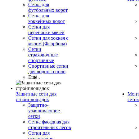
Сетка для
футбольных ворот
Сетка для
хоккейных ворот
Сетки для
переноски мячей
Сетки для хоккея с
мячом (Флорбола)
Сетки
страховочные
спортивные
Спортивные сетки
для водного поло
Ещё
Защитные сети для
Монт
стройплощадок
сеток
Защитно-
улавливающие
сетки
Сетка фасадная для
строительных лесов
Сетки для
ограждения