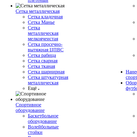
плетеный
Сетка металлическая
Сетка кладочная
Сетка Манье
Сетка
металлическая
мелкоячеистая
Сетка просечно-
вытяжная ЦПВС
Сетка рабица
Сетка сварная
Сетка тканая
Сетка шарнирная
Нане
Сетка штукатурная
спор
металлическая
Обор
Ещё
футб
Спортивное
оборудование
Баскетбольное
оборудование
Волейбольные
стойки