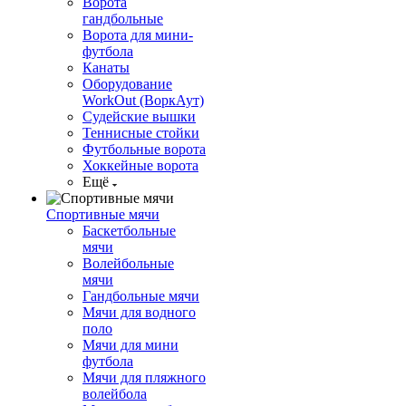
Ворота
гандбольные
Ворота для мини-
футбола
Канаты
Оборудование
WorkOut (ВоркАут)
Судейские вышки
Теннисные стойки
Футбольные ворота
Хоккейные ворота
Ещё
Спортивные мячи
Баскетбольные
мячи
Волейбольные
мячи
Гандбольные мячи
Мячи для водного
поло
Мячи для мини
футбола
Мячи для пляжного
волейбола