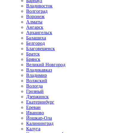
Барнаул
Владивосток
Волгоград
Воронеж
Алматы
Ангарск
Архангельск
Балашиха
Белгород
Благовещенск
Братск
Брянск
Великий Новгород
Владикавказ
Владимир
Волжский
Вологда
Грозный
Дзержинск
Екатеринбург
Ереван
Иваново
Йошкар-Ола
Калининград
Калуга