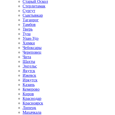
Старый Оскол
Стерлитамак
Сургут
Сыктывкар
Таганрог
Тамбов
Тверь
Тула
Улан-Удэ
Химки
Чебоксары
Череповец
Чита
Шахты
Энгельс
Якутск
Ижевск
Иркутск
Казань
Кемерово
Киров
Краснодар
Красноярск
Липецк
Махачкала