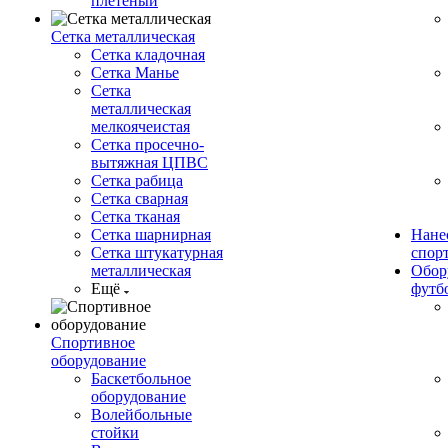
плетеный
Сетка металлическая
Сетка кладочная
Сетка Манье
Сетка
металлическая
мелкоячеистая
Сетка просечно-
вытяжная ЦПВС
Сетка рабица
Сетка сварная
Сетка тканая
Сетка шарнирная
Нане
Сетка штукатурная
спор
металлическая
Обор
Ещё
футб
Спортивное
оборудование
Баскетбольное
оборудование
Волейбольные
стойки