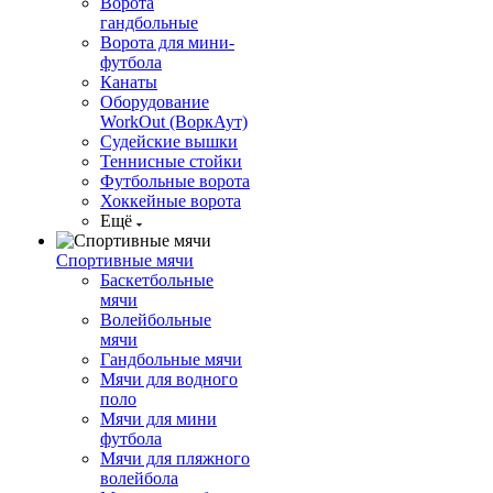
Ворота
гандбольные
Ворота для мини-
футбола
Канаты
Оборудование
WorkOut (ВоркАут)
Судейские вышки
Теннисные стойки
Футбольные ворота
Хоккейные ворота
Ещё
Спортивные мячи
Баскетбольные
мячи
Волейбольные
мячи
Гандбольные мячи
Мячи для водного
поло
Мячи для мини
футбола
Мячи для пляжного
волейбола