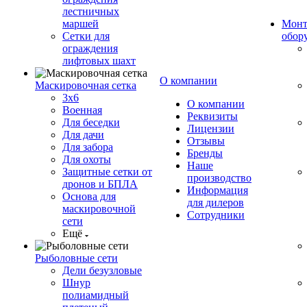
лестничных
маршей
Монт
Сетки для
обор
ограждения
лифтовых шахт
О компании
Маскировочная сетка
3х6
О компании
Военная
Реквизиты
Для беседки
Лицензии
Для дачи
Отзывы
Для забора
Бренды
Для охоты
Наше
Защитные сетки от
производство
дронов и БПЛА
Информация
Основа для
для дилеров
маскировочной
Сотрудники
сети
Ещё
Рыболовные сети
Дели безузловые
Шнур
полиамидный