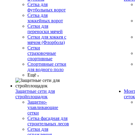
Сетка для
футбольных ворот
Сетка для
хоккейных ворот
Сетки для
переноски мячей
Сетки для хоккея с
мячом (Флорбола)
Сетки
страховочные
спортивные
Спортивные сетки
для водного поло
Ещё
Защитные сети для
Монт
стройплощадок
сеток
Защитно-
улавливающие
сетки
Сетка фасадная для
строительных лесов
Сетки для
ограждения