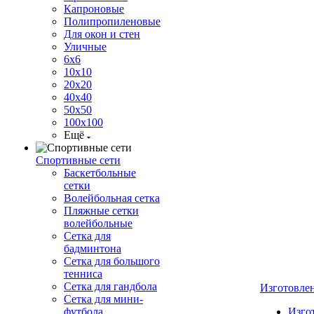
Капроновые
Полипропиленовые
Для окон и стен
Уличные
6х6
10х10
20х20
40х40
50х50
100х100
Ещё
Спортивные сети
Баскетбольные
сетки
Волейбольная сетка
Пляжные сетки
волейбольные
Сетка для
бадминтона
Сетка для большого
тенниса
Сетка для гандбола
Изготовле
Сетка для мини-
футбола
Изго