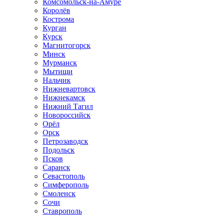
Комсомольск-на-Амуре
Королёв
Кострома
Курган
Курск
Магнитогорск
Минск
Мурманск
Мытищи
Нальчик
Нижневартовск
Нижнекамск
Нижний Тагил
Новороссийск
Орёл
Орск
Петрозаводск
Подольск
Псков
Саранск
Севастополь
Симферополь
Смоленск
Сочи
Ставрополь