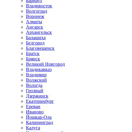
Барнаул
Владивосток
Волгоград
Воронеж
Алматы
Ангарск
Архангельск
Балашиха
Белгород
Благовещенск
Братск
Брянск
Великий Новгород
Владикавказ
Владимир
Волжский
Вологда
Грозный
Дзержинск
Екатеринбург
Ереван
Иваново
Йошкар-Ола
Калининград
Калуга