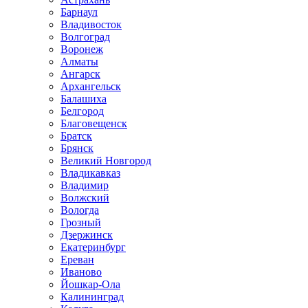
Барнаул
Владивосток
Волгоград
Воронеж
Алматы
Ангарск
Архангельск
Балашиха
Белгород
Благовещенск
Братск
Брянск
Великий Новгород
Владикавказ
Владимир
Волжский
Вологда
Грозный
Дзержинск
Екатеринбург
Ереван
Иваново
Йошкар-Ола
Калининград