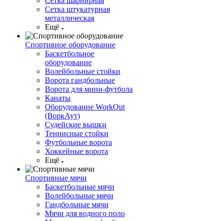
Сетка шарнирная
Сетка штукатурная
металлическая
Ещё
Спортивное оборудование
Баскетбольное
оборудование
Волейбольные стойки
Ворота гандбольные
Ворота для мини-футбола
Канаты
Оборудование WorkOut
(ВоркАут)
Судейские вышки
Теннисные стойки
Футбольные ворота
Хоккейные ворота
Ещё
Спортивные мячи
Баскетбольные мячи
Волейбольные мячи
Гандбольные мячи
Мячи для водного поло