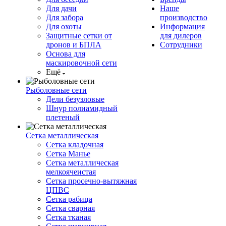
Для дачи
Наше
Для забора
производство
Для охоты
Информация
Защитные сетки от
для дилеров
дронов и БПЛА
Сотрудники
Основа для
маскировочной сети
Ещё
Рыболовные сети
Дели безузловые
Шнур полиамидный
плетеный
Сетка металлическая
Сетка кладочная
Сетка Манье
Сетка металлическая
мелкоячеистая
Сетка просечно-вытяжная
ЦПВС
Сетка рабица
Сетка сварная
Сетка тканая