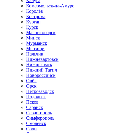
Калуга
Комсомольск-на-Амуре
Королёв
Кострома
Курган
Курск
Магнитогорск
Минск
Мурманск
Мытищи
Нальчик
Нижневартовск
Нижнекамск
Нижний Тагил
Новороссийск
Орёл
Орск
Петрозаводск
Подольск
Псков
Саранск
Севастополь
Симферополь
Смоленск
Сочи