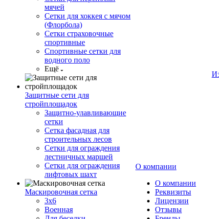
мячей
Сетки для хоккея с мячом
(Флорбола)
Сетки страховочные
спортивные
Спортивные сетки для
водного поло
Ещё
И
Защитные сети для
стройплощадок
Защитно-улавливающие
сетки
Сетка фасадная для
строительных лесов
Сетки для ограждения
лестничных маршей
Сетки для ограждения
О компании
лифтовых шахт
О компании
Маскировочная сетка
Реквизиты
3х6
Лицензии
Военная
Отзывы
Для беседки
Бренды