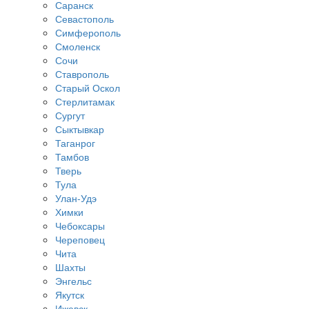
Саранск
Севастополь
Симферополь
Смоленск
Сочи
Ставрополь
Старый Оскол
Стерлитамак
Сургут
Сыктывкар
Таганрог
Тамбов
Тверь
Тула
Улан-Удэ
Химки
Чебоксары
Череповец
Чита
Шахты
Энгельс
Якутск
Ижевск