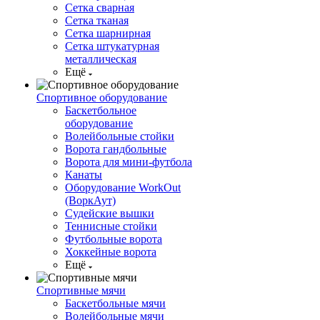
Сетка сварная
Сетка тканая
Сетка шарнирная
Сетка штукатурная
металлическая
Ещё
Спортивное оборудование
Баскетбольное
оборудование
Волейбольные стойки
Ворота гандбольные
Ворота для мини-футбола
Канаты
Оборудование WorkOut
(ВоркАут)
Судейские вышки
Теннисные стойки
Футбольные ворота
Хоккейные ворота
Ещё
Спортивные мячи
Баскетбольные мячи
Волейбольные мячи