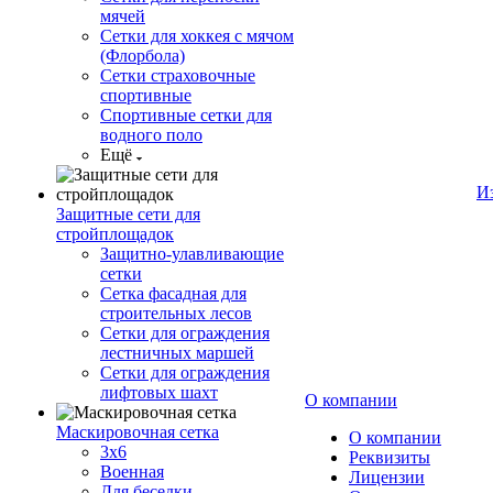
мячей
Сетки для хоккея с мячом
(Флорбола)
Сетки страховочные
спортивные
Спортивные сетки для
водного поло
Ещё
И
Защитные сети для
стройплощадок
Защитно-улавливающие
сетки
Сетка фасадная для
строительных лесов
Сетки для ограждения
лестничных маршей
Сетки для ограждения
лифтовых шахт
О компании
Маскировочная сетка
О компании
3х6
Реквизиты
Военная
Лицензии
Для беседки