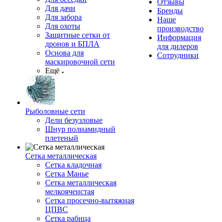
Отзывы
Для дачи
Бренды
Для забора
Наше
Для охоты
производство
Защитные сетки от
Информация
дронов и БПЛА
для дилеров
Основа для
Сотрудники
маскировочной сети
Ещё
Рыболовные сети
Дели безузловые
Шнур полиамидный
плетеный
Сетка металлическая
Сетка кладочная
Сетка Манье
Сетка металлическая
мелкоячеистая
Сетка просечно-вытяжная
ЦПВС
Сетка рабица