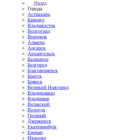
Назад
Города
Астрахань
Барнаул
Владивосток
Волгоград
Воронеж
Алматы
Ангарск
Архангельск
Балашиха
Белгород
Благовещенск
Братск
Брянск
Великий Новгород
Владикавказ
Владимир
Волжский
Вологда
Грозный
Дзержинск
Екатеринбург
Ереван
Иваново