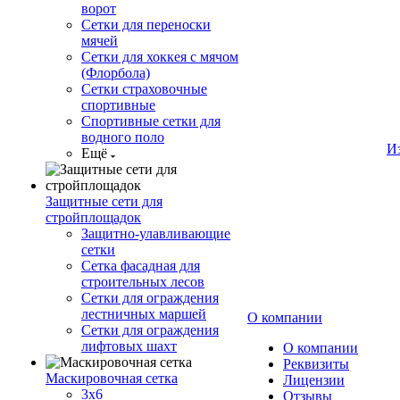
ворот
Сетки для переноски
мячей
Сетки для хоккея с мячом
(Флорбола)
Сетки страховочные
спортивные
Спортивные сетки для
водного поло
И
Ещё
Защитные сети для
стройплощадок
Защитно-улавливающие
сетки
Сетка фасадная для
строительных лесов
Сетки для ограждения
лестничных маршей
О компании
Сетки для ограждения
лифтовых шахт
О компании
Реквизиты
Маскировочная сетка
Лицензии
3х6
Отзывы