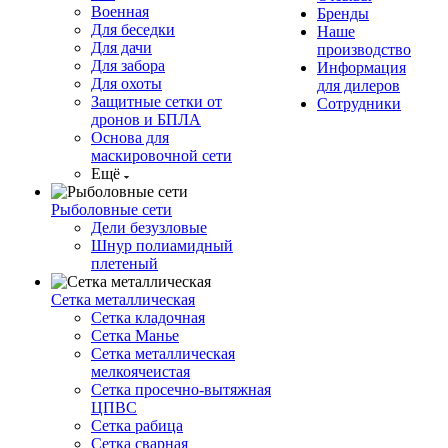
Военная
Бренды
Для беседки
Наше
Для дачи
производство
Для забора
Информация
Для охоты
для дилеров
Защитные сетки от
Сотрудники
дронов и БПЛА
Основа для
маскировочной сети
Ещё
Рыболовные сети
Дели безузловые
Шнур полиамидный
плетеный
Сетка металлическая
Сетка кладочная
Сетка Манье
Сетка металлическая
мелкоячеистая
Сетка просечно-вытяжная
ЦПВС
Сетка рабица
Сетка сварная