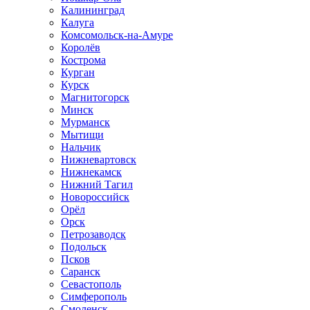
Калининград
Калуга
Комсомольск-на-Амуре
Королёв
Кострома
Курган
Курск
Магнитогорск
Минск
Мурманск
Мытищи
Нальчик
Нижневартовск
Нижнекамск
Нижний Тагил
Новороссийск
Орёл
Орск
Петрозаводск
Подольск
Псков
Саранск
Севастополь
Симферополь
Смоленск