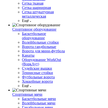
Сетка тканая
Сетка шарнирная
Сетка штукатурная
металлическая
Ещё
Спортивное оборудование
Баскетбольное
оборудование
Волейбольные стойки
Ворота гандбольные
Ворота для мини-футбола
Канаты
Оборудование WorkOut
(ВоркАут)
Судейские вышки
Теннисные стойки
Футбольные ворота
Хоккейные ворота
Ещё
Спортивные мячи
Баскетбольные мячи
Волейбольные мячи
Гандбольные мячи