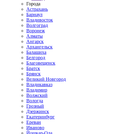
Города
Астрахань
Барнаул
Владивосток
Волгоград
Воронеж
Алматы
Ангарск
Архангельск
Балашиха
Белгород
Благовещенск
Братск
Брянск
Великий Новгород
Владикавказ
Владимир
Волжский
Вологда
Грозный
Дзержинск
Екатеринбург
Ереван
Иваново
Йошкар-Ола