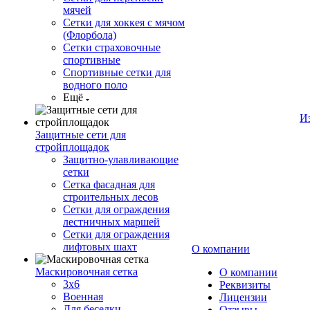
мячей
Сетки для хоккея с мячом
(Флорбола)
Сетки страховочные
спортивные
Спортивные сетки для
водного поло
Ещё
И
Защитные сети для
стройплощадок
Защитно-улавливающие
сетки
Сетка фасадная для
строительных лесов
Сетки для ограждения
лестничных маршей
Сетки для ограждения
лифтовых шахт
О компании
Маскировочная сетка
О компании
3х6
Реквизиты
Военная
Лицензии
Для беседки
Отзывы