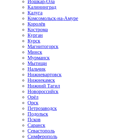
Йошкар-Ола
Калининград
Калуга
Комсомольск-на-Амуре
Королёв
Кострома
Курган
Курск
Магнитогорск
Минск
Мурманск
Мытищи
Нальчик
Нижневартовск
Нижнекамск
Нижний Тагил
Новороссийск
Орёл
Орск
Петрозаводск
Подольск
Псков
Саранск
Севастополь
Симферополь