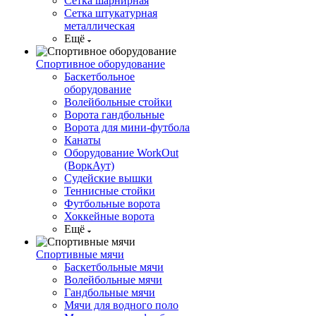
Сетка шарнирная
Сетка штукатурная
металлическая
Ещё
Спортивное оборудование
Баскетбольное
оборудование
Волейбольные стойки
Ворота гандбольные
Ворота для мини-футбола
Канаты
Оборудование WorkOut
(ВоркАут)
Судейские вышки
Теннисные стойки
Футбольные ворота
Хоккейные ворота
Ещё
Спортивные мячи
Баскетбольные мячи
Волейбольные мячи
Гандбольные мячи
Мячи для водного поло