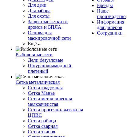
Для дачи
Бренды
Для забора
Наше
Для охоты
производство
Защитные сетки от
Информация
дронов и БПЛА
для дилеров
Основа для
Сотрудники
маскировочной сети
Ещё
Рыболовные сети
Дели безузловые
Шнур полиамидный
плетеный
Сетка металлическая
Сетка кладочная
Сетка Манье
Сетка металлическая
мелкоячеистая
Сетка просечно-вытяжная
ЦПВС
Сетка рабица
Сетка сварная
Сетка тканая