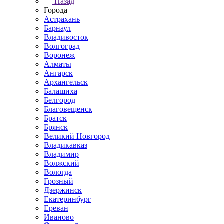
Назад
Города
Астрахань
Барнаул
Владивосток
Волгоград
Воронеж
Алматы
Ангарск
Архангельск
Балашиха
Белгород
Благовещенск
Братск
Брянск
Великий Новгород
Владикавказ
Владимир
Волжский
Вологда
Грозный
Дзержинск
Екатеринбург
Ереван
Иваново