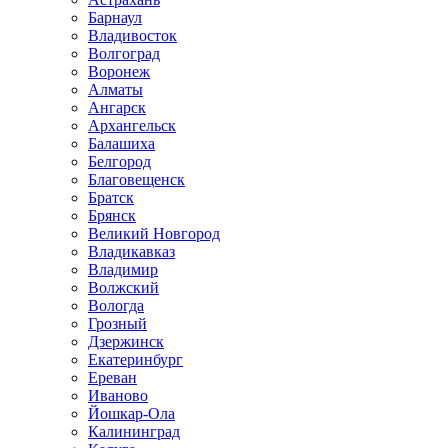
Барнаул
Владивосток
Волгоград
Воронеж
Алматы
Ангарск
Архангельск
Балашиха
Белгород
Благовещенск
Братск
Брянск
Великий Новгород
Владикавказ
Владимир
Волжский
Вологда
Грозный
Дзержинск
Екатеринбург
Ереван
Иваново
Йошкар-Ола
Калининград