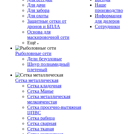
Для дачи
Наше
Для забора
производство
Для охоты
Информация
Защитные сетки от
для дилеров
дронов и БПЛА
Сотрудники
Основа для
маскировочной сети
Ещё
Рыболовные сети
Дели безузловые
Шнур полиамидный
плетеный
Сетка металлическая
Сетка кладочная
Сетка Манье
Сетка металлическая
мелкоячеистая
Сетка просечно-вытяжная
ЦПВС
Сетка рабица
Сетка сварная
Сетка тканая