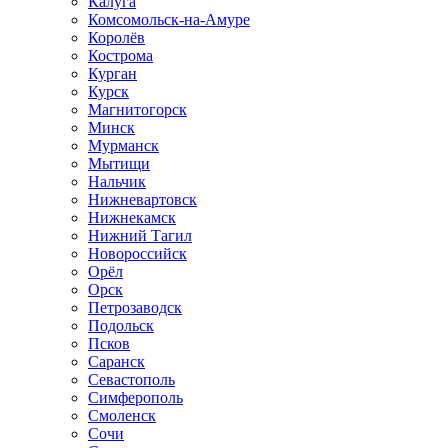
Калуга
Комсомольск-на-Амуре
Королёв
Кострома
Курган
Курск
Магнитогорск
Минск
Мурманск
Мытищи
Нальчик
Нижневартовск
Нижнекамск
Нижний Тагил
Новороссийск
Орёл
Орск
Петрозаводск
Подольск
Псков
Саранск
Севастополь
Симферополь
Смоленск
Сочи