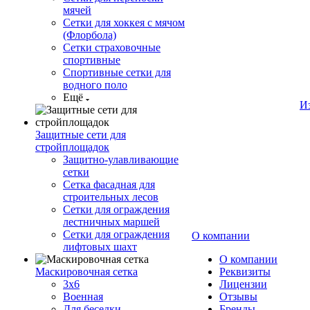
мячей
Сетки для хоккея с мячом
(Флорбола)
Сетки страховочные
спортивные
Спортивные сетки для
водного поло
Ещё
И
Защитные сети для
стройплощадок
Защитно-улавливающие
сетки
Сетка фасадная для
строительных лесов
Сетки для ограждения
лестничных маршей
Сетки для ограждения
О компании
лифтовых шахт
О компании
Маскировочная сетка
Реквизиты
3х6
Лицензии
Военная
Отзывы
Для беседки
Бренды