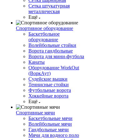
Сетка шарнирная
Сетка штукатурная
металлическая
Ещё
Спортивное оборудование
Баскетбольное
оборудование
Волейбольные стойки
Ворота гандбольные
Ворота для мини-футбола
Канаты
Оборудование WorkOut
(ВоркАут)
Судейские вышки
Теннисные стойки
Футбольные ворота
Хоккейные ворота
Ещё
Спортивные мячи
Баскетбольные мячи
Волейбольные мячи
Гандбольные мячи
Мячи для водного поло