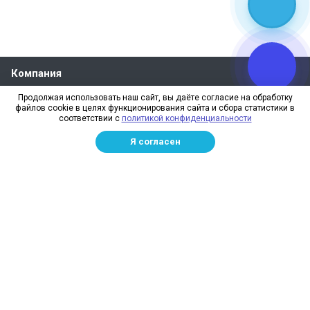
Компания
О компании
Продолжая использовать наш сайт, вы даёте согласие на обработку
файлов cookie в целях функционирования сайта и сбора статистики в
Реквизиты
соответствии с
политикой конфиденциальности
Лицензии
Я согласен
Отзывы
Бренды
Наше производство
Информация для дилеров
Сотрудники
Изготовление и монтаж
Доставка и оплата
Каталог